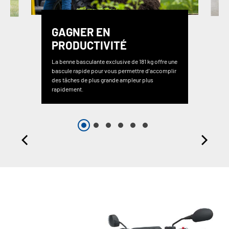
GAGNER EN
PRODUCTIVITÉ
La benne basculante exclusive de 181 kg offre une
bascule rapide pour vous permettre d’accomplir
des tâches de plus grande ampleur plus
rapidement.