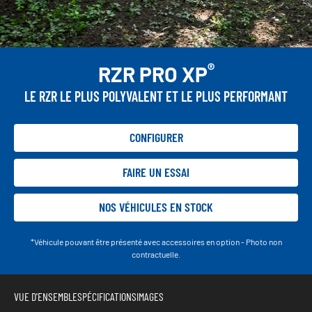
®
RZR PRO XP
LE RZR LE PLUS POLYVALENT ET LE PLUS PERFORMANT
CONFIGURER
FAIRE UN ESSAI
NOS VÉHICULES EN STOCK
*Véhicule pouvant être présenté avec accessoires en option - Photo non
contractuelle.
VUE D'ENSEMBLE
SPÉCIFICATIONS
IMAGES