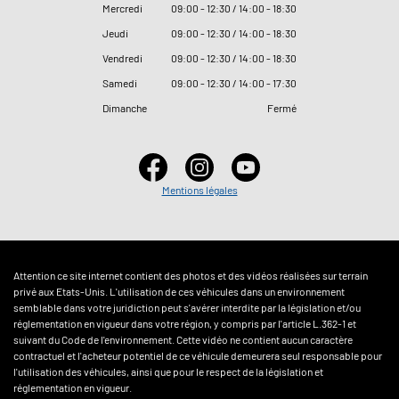
Mercredi
09
:
00 - 12
:
30 / 14
:
00 - 18
:
30
Jeudi
09
:
00 - 12
:
30 / 14
:
00 - 18
:
30
Vendredi
09
:
00 - 12
:
30 / 14
:
00 - 18
:
30
Samedi
09
:
00 - 12
:
30 / 14
:
00 - 17
:
30
Dimanche
Fermé
Mentions légales
Attention ce site internet contient des photos et des vidéos réalisées sur terrain
privé aux Etats-Unis. L'utilisation de ces véhicules dans un environnement
semblable dans votre juridiction peut s'avérer interdite par la législation et/ou
réglementation en vigueur dans votre région, y compris par l'article L.362-1 et
suivant du Code de l'environnement. Cette vidéo ne contient aucun caractère
contractuel et l'acheteur potentiel de ce véhicule demeurera seul responsable pour
l'utilisation des véhicules, ainsi que pour le respect de la législation et
réglementation en vigueur.