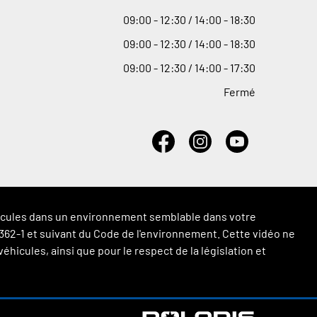
09
:
00 - 12
:
30 / 14
:
00 - 18
:
30
09
:
00 - 12
:
30 / 14
:
00 - 18
:
30
09
:
00 - 12
:
30 / 14
:
00 - 17
:
30
Fermé
véhicules dans un environnement semblable dans votre
 L.362-1 et suivant du Code de l'environnement. Cette vidéo ne
hicules, ainsi que pour le respect de la législation et